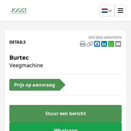
Deel deze advertentie
DETAILS
Facebook
LinkedIn
Whats
Emai
Burtec
Veegmachine
Prijs op aanvraag
Stuur een bericht
Whatsapp